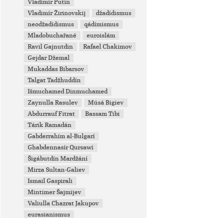
Vladimir Putin
Vladimír Žirinovskij
džadídismus
neodžadídismus
qádímismus
Mladobuchařané
euroislám
Ravil Gajnutdin
Rafael Chakimov
Gejdar Džemal
Mukaddas Bibarsov
Talgat Tadžhuddín
Išmuchamed Dinmuchamed
Zaynulla Rasulev
Músá Bigiev
Abdurrauf Fitrat
Bassam Tibi
Tárik Ramadán
Gabderrahím al-Bulgarí
Ghabdennasír Qursawí
Šigábutdín Mardžání
Mirza Sultan-Galiev
Ismail Gaspirali
Mintimer Šajmijev
Valiulla Chazrat Jakupov
eurasianismus