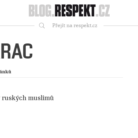
Respekt
Přejít na respekt.cz
Vyhledávání
ARAC
lánků
ny ruských muslimů