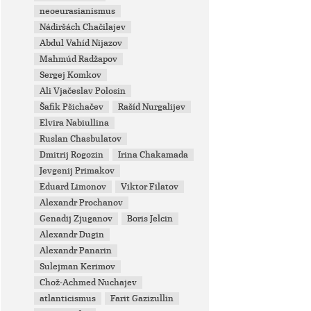
neoeurasianismus
Nádiršách Chačilajev
Abdul Vahíd Nijazov
Mahmúd Radžapov
Sergej Komkov
Ali Vjačeslav Polosin
Šafik Pšichačev
Rašíd Nurgalijev
Elvira Nabiullina
Ruslan Chasbulatov
Dmitrij Rogozin
Irina Chakamada
Jevgenij Primakov
Eduard Limonov
Viktor Filatov
Alexandr Prochanov
Genadij Zjuganov
Boris Jelcin
Alexandr Dugin
Alexandr Panarin
Sulejman Kerimov
Chož-Achmed Nuchajev
atlanticismus
Farit Gazizullin