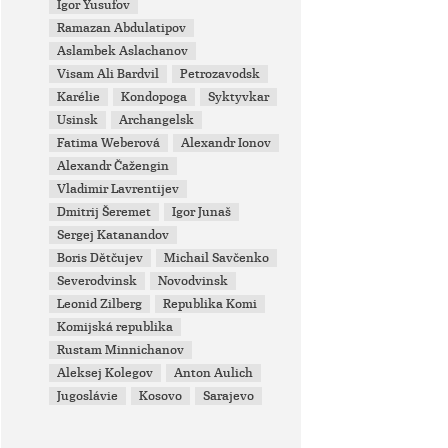
Igor Yusufov
Ramazan Abdulatipov
Aslambek Aslachanov
Visam Ali Bardvil
Petrozavodsk
Karélie
Kondopoga
Syktyvkar
Usinsk
Archangelsk
Fatima Weberová
Alexandr Ionov
Alexandr Čažengin
Vladimir Lavrentijev
Dmitrij Šeremet
Igor Junaš
Sergej Katanandov
Boris Dětčujev
Michail Savčenko
Severodvinsk
Novodvinsk
Leonid Zilberg
Republika Komi
Komijská republika
Rustam Minnichanov
Aleksej Kolegov
Anton Aulich
Jugoslávie
Kosovo
Sarajevo