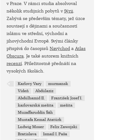
v Praze. V rámci studia absolvoval
několik studijních pobytů v
Sýrii
.
Zabývá se především tématy, jež úzce
souvisejí s dějinami a současností
islámu ve střední, východní a
jihovýchodní Evropě. Svými články
přispívá do časopisů
Navýchod
a
Atlas
Obscura
. Je také autorem knižních
recenzí
. Příležitostně přednáší na
vysokých školách.
Karlovy Vary
murmansk
Vídeň
Abdülaziz
Abdülhamid II.
František Josef I.
karlovarská mešita
mešita
Muzaffaruddín Šáh
Mustafa Kemal Atatürk
Ludwig Moser
Felix Zawojski
Bratislava
Ismaíl I. Paša