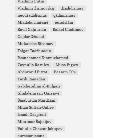
Vladimir Putin
Vladimír Žirinovskij
džadídismus
neodžadídismus
qádímismus
Mladobuchařané
euroislám
Ravil Gajnutdin
Rafael Chakimov
Gejdar Džemal
Mukaddas Bibarsov
Talgat Tadžhuddín
Išmuchamed Dinmuchamed
Zaynulla Rasulev
Músá Bigiev
Abdurrauf Fitrat
Bassam Tibi
Tárik Ramadán
Gabderrahím al-Bulgarí
Ghabdennasír Qursawí
Šigábutdín Mardžání
Mirza Sultan-Galiev
Ismail Gaspirali
Mintimer Šajmijev
Valiulla Chazrat Jakupov
eurasianismus