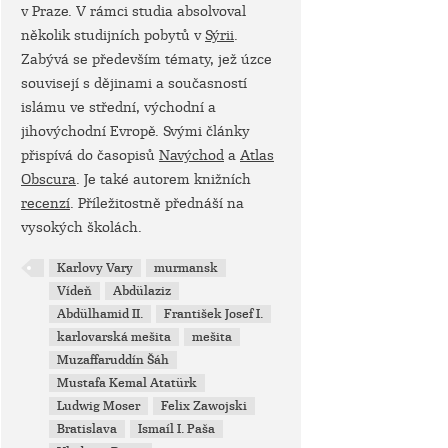
v Praze. V rámci studia absolvoval
několik studijních pobytů v
Sýrii
.
Zabývá se především tématy, jež úzce
souvisejí s dějinami a současností
islámu ve střední, východní a
jihovýchodní Evropě. Svými články
přispívá do časopisů
Navýchod
a
Atlas
Obscura
. Je také autorem knižních
recenzí
. Příležitostně přednáší na
vysokých školách.
Karlovy Vary
murmansk
Vídeň
Abdülaziz
Abdülhamid II.
František Josef I.
karlovarská mešita
mešita
Muzaffaruddín Šáh
Mustafa Kemal Atatürk
Ludwig Moser
Felix Zawojski
Bratislava
Ismaíl I. Paša