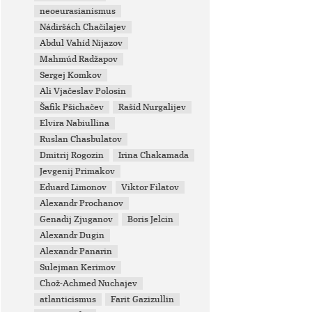
neoeurasianismus
Nádiršách Chačilajev
Abdul Vahíd Nijazov
Mahmúd Radžapov
Sergej Komkov
Ali Vjačeslav Polosin
Šafik Pšichačev
Rašíd Nurgalijev
Elvira Nabiullina
Ruslan Chasbulatov
Dmitrij Rogozin
Irina Chakamada
Jevgenij Primakov
Eduard Limonov
Viktor Filatov
Alexandr Prochanov
Genadij Zjuganov
Boris Jelcin
Alexandr Dugin
Alexandr Panarin
Sulejman Kerimov
Chož-Achmed Nuchajev
atlanticismus
Farit Gazizullin