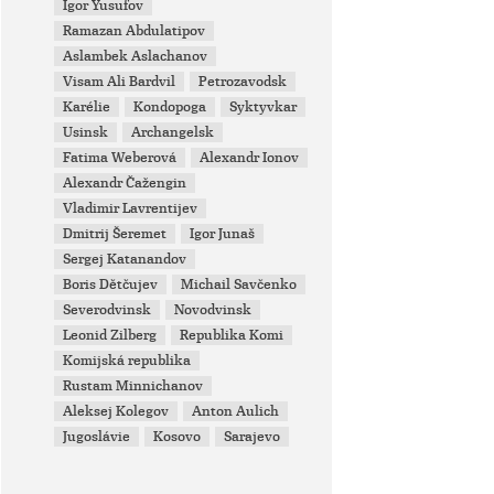
Igor Yusufov
Ramazan Abdulatipov
Aslambek Aslachanov
Visam Ali Bardvil
Petrozavodsk
Karélie
Kondopoga
Syktyvkar
Usinsk
Archangelsk
Fatima Weberová
Alexandr Ionov
Alexandr Čažengin
Vladimir Lavrentijev
Dmitrij Šeremet
Igor Junaš
Sergej Katanandov
Boris Dětčujev
Michail Savčenko
Severodvinsk
Novodvinsk
Leonid Zilberg
Republika Komi
Komijská republika
Rustam Minnichanov
Aleksej Kolegov
Anton Aulich
Jugoslávie
Kosovo
Sarajevo