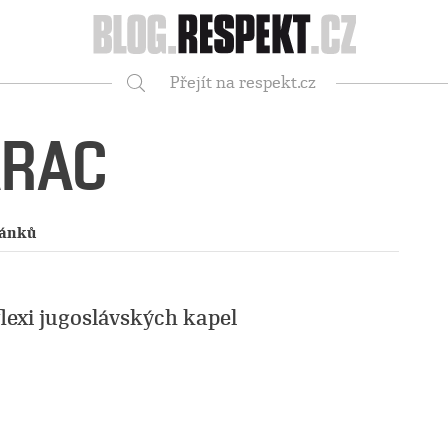
Respekt
Přejít na respekt.cz
Vyhledávání
ARAC
lánků
flexi jugoslávských kapel