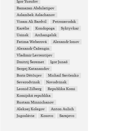
Igor Yusufov
Ramazan Abdulatipov
Aslambek Aslachanov
Visam Ali Bardvil
Petrozavodsk
Karélie
Kondopoga
Syktyvkar
Usinsk
Archangelsk
Fatima Weberová
Alexandr Ionov
Alexandr Čažengin
Vladimir Lavrentijev
Dmitrij Šeremet
Igor Junaš
Sergej Katanandov
Boris Dětčujev
Michail Savčenko
Severodvinsk
Novodvinsk
Leonid Zilberg
Republika Komi
Komijská republika
Rustam Minnichanov
Aleksej Kolegov
Anton Aulich
Jugoslávie
Kosovo
Sarajevo