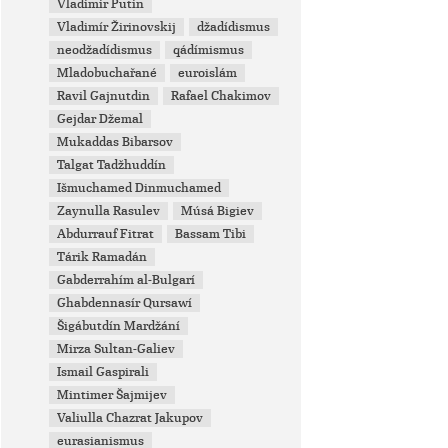
Vladimir Putin
Vladimír Žirinovskij
džadídismus
neodžadídismus
qádímismus
Mladobuchařané
euroislám
Ravil Gajnutdin
Rafael Chakimov
Gejdar Džemal
Mukaddas Bibarsov
Talgat Tadžhuddín
Išmuchamed Dinmuchamed
Zaynulla Rasulev
Músá Bigiev
Abdurrauf Fitrat
Bassam Tibi
Tárik Ramadán
Gabderrahím al-Bulgarí
Ghabdennasír Qursawí
Šigábutdín Mardžání
Mirza Sultan-Galiev
Ismail Gaspirali
Mintimer Šajmijev
Valiulla Chazrat Jakupov
eurasianismus