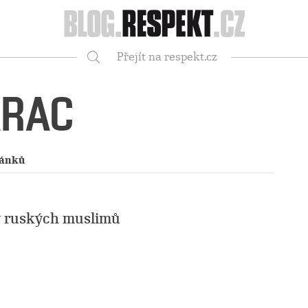
Respekt
Přejít na respekt.cz
Vyhledávání
ARAC
lánků
ny ruských muslimů