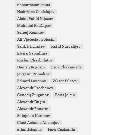
neoeurasianismus
Nádiršách Chačilajev
Abdul Vahíd Nijazov
Mahmúd Radžapov
Sergej Komkov
Ali Vjačeslav Polosin
Šafik Pšichačev
Rašíd Nurgalijev
Elvira Nabiullina
Ruslan Chasbulatov
Dmitrij Rogozin
Irina Chakamada
Jevgenij Primakov
Eduard Limonov
Viktor Filatov
Alexandr Prochanov
Genadij Zjuganov
Boris Jelcin
Alexandr Dugin
Alexandr Panarin
Sulejman Kerimov
Chož-Achmed Nuchajev
atlanticismus
Farit Gazizullin