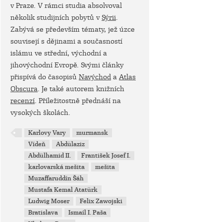
v Praze. V rámci studia absolvoval
několik studijních pobytů v
Sýrii
.
Zabývá se především tématy, jež úzce
souvisejí s dějinami a současností
islámu ve střední, východní a
jihovýchodní Evropě. Svými články
přispívá do časopisů
Navýchod
a
Atlas
Obscura
. Je také autorem knižních
recenzí
. Příležitostně přednáší na
vysokých školách.
Karlovy Vary
murmansk
Vídeň
Abdülaziz
Abdülhamid II.
František Josef I.
karlovarská mešita
mešita
Muzaffaruddín Šáh
Mustafa Kemal Atatürk
Ludwig Moser
Felix Zawojski
Bratislava
Ismaíl I. Paša