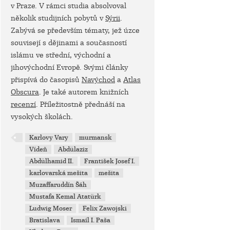
v Praze. V rámci studia absolvoval
několik studijních pobytů v
Sýrii
.
Zabývá se především tématy, jež úzce
souvisejí s dějinami a současností
islámu ve střední, východní a
jihovýchodní Evropě. Svými články
přispívá do časopisů
Navýchod
a
Atlas
Obscura
. Je také autorem knižních
recenzí
. Příležitostně přednáší na
vysokých školách.
Karlovy Vary
murmansk
Vídeň
Abdülaziz
Abdülhamid II.
František Josef I.
karlovarská mešita
mešita
Muzaffaruddín Šáh
Mustafa Kemal Atatürk
Ludwig Moser
Felix Zawojski
Bratislava
Ismaíl I. Paša