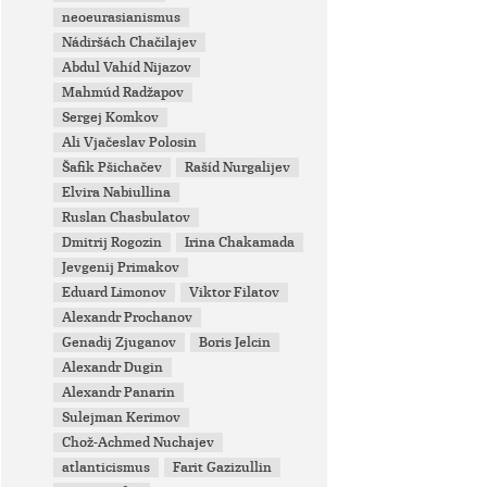
neoeurasianismus
Nádiršách Chačilajev
Abdul Vahíd Nijazov
Mahmúd Radžapov
Sergej Komkov
Ali Vjačeslav Polosin
Šafik Pšichačev
Rašíd Nurgalijev
Elvira Nabiullina
Ruslan Chasbulatov
Dmitrij Rogozin
Irina Chakamada
Jevgenij Primakov
Eduard Limonov
Viktor Filatov
Alexandr Prochanov
Genadij Zjuganov
Boris Jelcin
Alexandr Dugin
Alexandr Panarin
Sulejman Kerimov
Chož-Achmed Nuchajev
atlanticismus
Farit Gazizullin