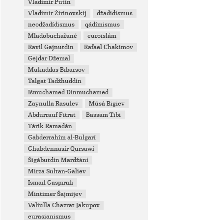
Vladimir Putin
Vladimír Žirinovskij
džadídismus
neodžadídismus
qádímismus
Mladobuchařané
euroislám
Ravil Gajnutdin
Rafael Chakimov
Gejdar Džemal
Mukaddas Bibarsov
Talgat Tadžhuddín
Išmuchamed Dinmuchamed
Zaynulla Rasulev
Músá Bigiev
Abdurrauf Fitrat
Bassam Tibi
Tárik Ramadán
Gabderrahím al-Bulgarí
Ghabdennasír Qursawí
Šigábutdín Mardžání
Mirza Sultan-Galiev
Ismail Gaspirali
Mintimer Šajmijev
Valiulla Chazrat Jakupov
eurasianismus