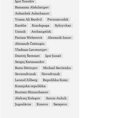
Igor Yusufov
Ramazan Abdulatipov
Aslambek Aslachanov
Visam Ali Bardvil
Petrozavodsk
Karélie
Kondopoga
Syktyvkar
Usinsk
Archangelsk
Fatima Weberová
Alexandr Ionov
Alexandr Čažengin
Vladimir Lavrentijev
Dmitrij Šeremet
Igor Junaš
Sergej Katanandov
Boris Dětčujev
Michail Savčenko
Severodvinsk
Novodvinsk
Leonid Zilberg
Republika Komi
Komijská republika
Rustam Minnichanov
Aleksej Kolegov
Anton Aulich
Jugoslávie
Kosovo
Sarajevo