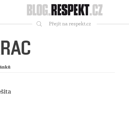
Respekt
Přejít na respekt.cz
Vyhledávání
ARAC
lánků
šita