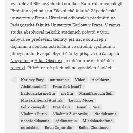
Vystudoval Blízkovýchodní studia a Kulturní antropologii
Předního východu na Filozofické fakultě Západočeské
univerzity v Plzni a Učitelství odborných předmětů na
Pedagogické fakultě Univerzity Karlovy v Praze. V rámci
studia absolvoval několik studijních pobytů v
Sýrii
.
Zabývá se především tématy, jež úzce souvisejí s
dějinami a současností islámu ve střední, východní a
jihovýchodní Evropě. Svými články přispívá do časopisů
Navýchod
a
Atlas Obscura
. Je také autorem knižních
recenzí
. Příležitostně přednáší na vysokých školách.
Karlovy Vary
murmansk
Vídeň
Abdülaziz
Abdülhamid II.
František Josef I.
karlovarská mešita
mešita
Muzaffaruddín Šáh
Mustafa Kemal Atatürk
Ludwig Moser
Felix Zawojski
Bratislava
Ismaíl I. Paša
Vladimir Putin
Vladimír Žirinovskij
džadídismus
neodžadídismus
qádímismus
Mladobuchařané
euroislám
Ravil Gajnutdin
Rafael Chakimov