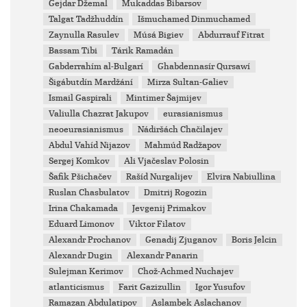
Gejdar Džemal
Mukaddas Bibarsov
Talgat Tadžhuddín
Išmuchamed Dinmuchamed
Zaynulla Rasulev
Músá Bigiev
Abdurrauf Fitrat
Bassam Tibi
Tárik Ramadán
Gabderrahím al-Bulgarí
Ghabdennasír Qursawí
Šigábutdín Mardžání
Mirza Sultan-Galiev
Ismail Gaspirali
Mintimer Šajmijev
Valiulla Chazrat Jakupov
eurasianismus
neoeurasianismus
Nádiršách Chačilajev
Abdul Vahíd Nijazov
Mahmúd Radžapov
Sergej Komkov
Ali Vjačeslav Polosin
Šafik Pšichačev
Rašíd Nurgalijev
Elvira Nabiullina
Ruslan Chasbulatov
Dmitrij Rogozin
Irina Chakamada
Jevgenij Primakov
Eduard Limonov
Viktor Filatov
Alexandr Prochanov
Genadij Zjuganov
Boris Jelcin
Alexandr Dugin
Alexandr Panarin
Sulejman Kerimov
Chož-Achmed Nuchajev
atlanticismus
Farit Gazizullin
Igor Yusufov
Ramazan Abdulatipov
Aslambek Aslachanov