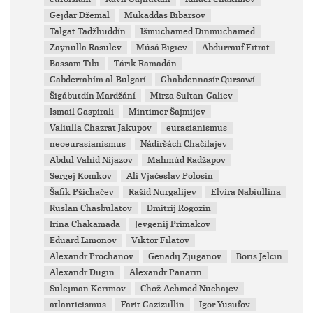
Gejdar Džemal
Mukaddas Bibarsov
Talgat Tadžhuddín
Išmuchamed Dinmuchamed
Zaynulla Rasulev
Músá Bigiev
Abdurrauf Fitrat
Bassam Tibi
Tárik Ramadán
Gabderrahím al-Bulgarí
Ghabdennasír Qursawí
Šigábutdín Mardžání
Mirza Sultan-Galiev
Ismail Gaspirali
Mintimer Šajmijev
Valiulla Chazrat Jakupov
eurasianismus
neoeurasianismus
Nádiršách Chačilajev
Abdul Vahíd Nijazov
Mahmúd Radžapov
Sergej Komkov
Ali Vjačeslav Polosin
Šafik Pšichačev
Rašíd Nurgalijev
Elvira Nabiullina
Ruslan Chasbulatov
Dmitrij Rogozin
Irina Chakamada
Jevgenij Primakov
Eduard Limonov
Viktor Filatov
Alexandr Prochanov
Genadij Zjuganov
Boris Jelcin
Alexandr Dugin
Alexandr Panarin
Sulejman Kerimov
Chož-Achmed Nuchajev
atlanticismus
Farit Gazizullin
Igor Yusufov