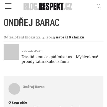
Respekt
Vy
ONDŘEJ BARAC
Od založení blogu 22. 4. 2019
napsal 6 článků
20. 12. 2019
Džadídismus a qádímismus – Myšlenkové
proudy tatarského islámu
Ondřej Barac
O čem píše