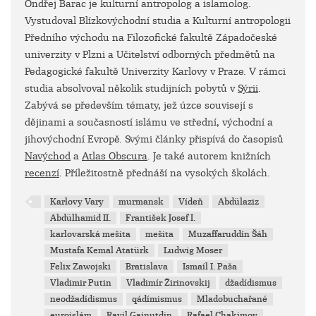
Ondřej Barac je kulturní antropolog a islamolog.
Vystudoval Blízkovýchodní studia a Kulturní antropologii
Předního východu na Filozofické fakultě Západočeské
univerzity v Plzni a Učitelství odborných předmětů na
Pedagogické fakultě Univerzity Karlovy v Praze. V rámci
studia absolvoval několik studijních pobytů v
Sýrii
.
Zabývá se především tématy, jež úzce souvisejí s
dějinami a současností islámu ve střední, východní a
jihovýchodní Evropě. Svými články přispívá do časopisů
Navýchod
a
Atlas Obscura
. Je také autorem knižních
recenzí
. Příležitostně přednáší na vysokých školách.
Karlovy Vary
murmansk
Vídeň
Abdülaziz
Abdülhamid II.
František Josef I.
karlovarská mešita
mešita
Muzaffaruddín Šáh
Mustafa Kemal Atatürk
Ludwig Moser
Felix Zawojski
Bratislava
Ismaíl I. Paša
Vladimir Putin
Vladimír Žirinovskij
džadídismus
neodžadídismus
qádímismus
Mladobuchařané
euroislám
Ravil Gajnutdin
Rafael Chakimov