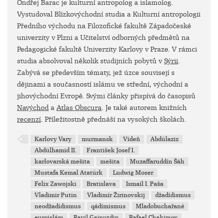
Ondřej Barac je kulturní antropolog a islamolog.
Vystudoval Blízkovýchodní studia a Kulturní antropologii
Předního východu na Filozofické fakultě Západočeské
univerzity v Plzni a Učitelství odborných předmětů na
Pedagogické fakultě Univerzity Karlovy v Praze. V rámci
studia absolvoval několik studijních pobytů v
Sýrii
.
Zabývá se především tématy, jež úzce souvisejí s
dějinami a současností islámu ve střední, východní a
jihovýchodní Evropě. Svými články přispívá do časopisů
Navýchod
a
Atlas Obscura
. Je také autorem knižních
recenzí
. Příležitostně přednáší na vysokých školách.
Karlovy Vary
murmansk
Vídeň
Abdülaziz
Abdülhamid II.
František Josef I.
karlovarská mešita
mešita
Muzaffaruddín Šáh
Mustafa Kemal Atatürk
Ludwig Moser
Felix Zawojski
Bratislava
Ismaíl I. Paša
Vladimir Putin
Vladimír Žirinovskij
džadídismus
neodžadídismus
qádímismus
Mladobuchařané
euroislám
Ravil Gajnutdin
Rafael Chakimov