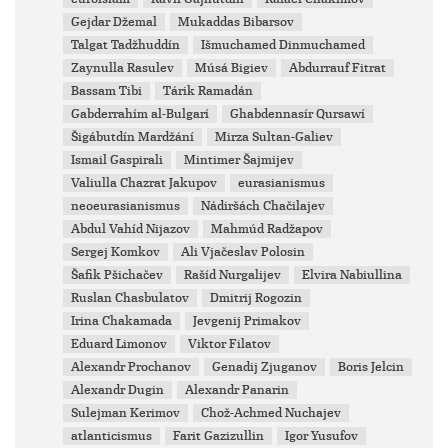
Gejdar Džemal
Mukaddas Bibarsov
Talgat Tadžhuddín
Išmuchamed Dinmuchamed
Zaynulla Rasulev
Músá Bigiev
Abdurrauf Fitrat
Bassam Tibi
Tárik Ramadán
Gabderrahím al-Bulgarí
Ghabdennasír Qursawí
Šigábutdín Mardžání
Mirza Sultan-Galiev
Ismail Gaspirali
Mintimer Šajmijev
Valiulla Chazrat Jakupov
eurasianismus
neoeurasianismus
Nádiršách Chačilajev
Abdul Vahíd Nijazov
Mahmúd Radžapov
Sergej Komkov
Ali Vjačeslav Polosin
Šafik Pšichačev
Rašíd Nurgalijev
Elvira Nabiullina
Ruslan Chasbulatov
Dmitrij Rogozin
Irina Chakamada
Jevgenij Primakov
Eduard Limonov
Viktor Filatov
Alexandr Prochanov
Genadij Zjuganov
Boris Jelcin
Alexandr Dugin
Alexandr Panarin
Sulejman Kerimov
Chož-Achmed Nuchajev
atlanticismus
Farit Gazizullin
Igor Yusufov