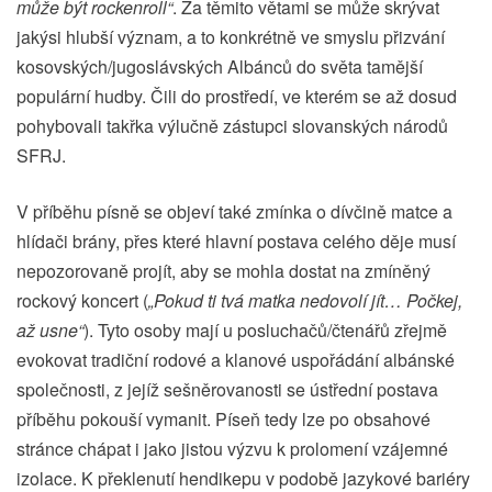
může být rockenroll“
. Za těmito větami se může skrývat
jakýsi hlubší význam, a to konkrétně ve smyslu přizvání
kosovských/jugoslávských Albánců do světa tamější
populární hudby. Čili do prostředí, ve kterém se až dosud
pohybovali takřka výlučně zástupci slovanských národů
SFRJ.
V příběhu písně se objeví také zmínka o dívčině matce a
hlídači brány, přes které hlavní postava celého děje musí
nepozorovaně projít, aby se mohla dostat na zmíněný
rockový koncert (
„Pokud ti tvá matka nedovolí jít… Počkej,
až usne“
). Tyto osoby mají u posluchačů/čtenářů zřejmě
evokovat tradiční rodové a klanové uspořádání albánské
společnosti, z jejíž sešněrovanosti se ústřední postava
příběhu pokouší vymanit. Píseň tedy lze po obsahové
stránce chápat i jako jistou výzvu k prolomení vzájemné
izolace. K překlenutí hendikepu v podobě jazykové bariéry