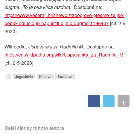
dugme: ‚To je bila klica razdora‘
. Dostupné na:
https://www.vecernji.hr/showbiz/zbog-ove-pjesme-zeljko-
bebek-odlucio-je-napustiti-bijelo-dugme-1196407
[cit. 2-5-
2020]
Wikipedia.
Uspavanka za Radmilu M.
. Dostupné na:
https://en.wikipedia.org/wiki/Uspavanka_za_Radmilu_M.
[cit. 2-5-2020]
Jugoslávie
Kosovo
Sarajevo
+
Další články tohoto autora