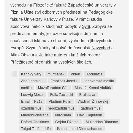
východu na Filozofické fakultě Západočeské univerzity v
Plzni a Učitelství odborných předmětů na Pedagogické
fakultě Univerzity Karlovy v Praze. V rámci studia
absolvoval několik studijních pobytů v
Sýrii
. Zabývá se
především tématy, jež úzce souvisejí s dějinami a
současností islámu ve střední, východní a jihovýchodní
Evropě. Svými články přispívá do časopisů
Navýchod
a
Atlas Obscura
. Je také autorem knižních
recenzí
.
Příležitostně přednáší na vysokých školách.
Karlovy Vary
murmansk
Vídeň
Abdülaziz
Abdülhamid II.
František Josef I.
karlovarská mešita
mešita
Muzaffaruddín Šáh
Mustafa Kemal Atatürk
Ludwig Moser
Felix Zawojski
Bratislava
Ismaíl I. Paša
Vladimir Putin
Vladimír Žirinovskij
džadídismus
neodžadídismus
qádímismus
Mladobuchařané
euroislám
Ravil Gajnutdin
Rafael Chakimov
Gejdar Džemal
Mukaddas Bibarsov
Talgat Tadžhuddín
Išmuchamed Dinmuchamed