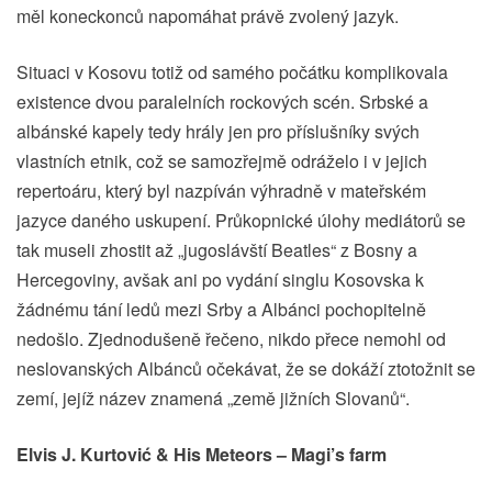
měl koneckonců napomáhat právě zvolený jazyk.
Situaci v Kosovu totiž od samého počátku komplikovala
existence dvou paralelních rockových scén. Srbské a
albánské kapely tedy hrály jen pro příslušníky svých
vlastních etnik, což se samozřejmě odráželo i v jejich
repertoáru, který byl nazpíván výhradně v mateřském
jazyce daného uskupení. Průkopnické úlohy mediátorů se
tak museli zhostit až „jugoslávští Beatles“ z Bosny a
Hercegoviny, avšak ani po vydání singlu Kosovska k
žádnému tání ledů mezi Srby a Albánci pochopitelně
nedošlo. Zjednodušeně řečeno, nikdo přece nemohl od
neslovanských Albánců očekávat, že se dokáží ztotožnit se
zemí, jejíž název znamená „země jižních Slovanů“.
Elvis J. Kurtović & His Meteors – Magi’s farm