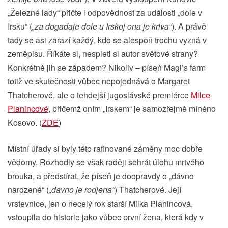
„Železné lady“ přičte i odpovědnost za události „dole v
Irsku“ (
„za događaje dole u Irskoj ona je kriva“
). A právě
tady se asi zarazí každý, kdo se alespoň trochu vyzná v
zeměpisu. Říkáte si, nespletl si autor světové strany?
Konkrétně jih se západem? Nikoliv – píseň Magi’s farm
totiž ve skutečnosti vůbec nepojednává o Margaret
Thatcherové, ale o tehdejší jugoslávské premiérce
Milce
Planincové
, přičemž oním „Irskem“ je samozřejmě míněno
Kosovo. (
ZDE
)
Místní úřady si byly této rafinované záměny moc dobře
vědomy. Rozhodly se však raději sehrát úlohu mrtvého
brouka, a předstírat, že píseň je doopravdy o „dávno
narozené“ (
„davno je rodjena“
) Thatcherové. Její
vrstevnice, jen o necelý rok starší Milka Planincová,
vstoupila do historie jako vůbec první žena, která kdy v