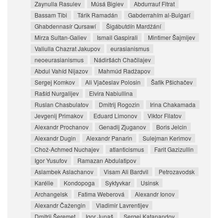
Zaynulla Rasulev
Músá Bigiev
Abdurrauf Fitrat
Bassam Tibi
Tárik Ramadán
Gabderrahím al-Bulgarí
Ghabdennasír Qursawí
Šigábutdín Mardžání
Mirza Sultan-Galiev
Ismail Gaspirali
Mintimer Šajmijev
Valiulla Chazrat Jakupov
eurasianismus
neoeurasianismus
Nádiršách Chačilajev
Abdul Vahíd Nijazov
Mahmúd Radžapov
Sergej Komkov
Ali Vjačeslav Polosin
Šafik Pšichačev
Rašíd Nurgalijev
Elvira Nabiullina
Ruslan Chasbulatov
Dmitrij Rogozin
Irina Chakamada
Jevgenij Primakov
Eduard Limonov
Viktor Filatov
Alexandr Prochanov
Genadij Zjuganov
Boris Jelcin
Alexandr Dugin
Alexandr Panarin
Sulejman Kerimov
Chož-Achmed Nuchajev
atlanticismus
Farit Gazizullin
Igor Yusufov
Ramazan Abdulatipov
Aslambek Aslachanov
Visam Ali Bardvil
Petrozavodsk
Karélie
Kondopoga
Syktyvkar
Usinsk
Archangelsk
Fatima Weberová
Alexandr Ionov
Alexandr Čažengin
Vladimir Lavrentijev
Dmitrij Šeremet
Igor Junaš
Sergej Katanandov