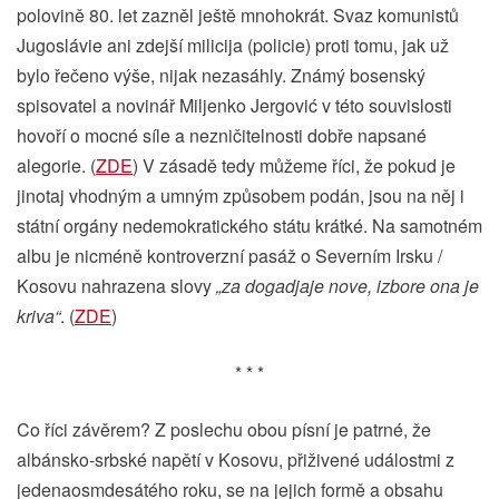
polovině 80. let zazněl ještě mnohokrát. Svaz komunistů
Jugoslávie ani zdejší milicija (policie) proti tomu, jak už
bylo řečeno výše, nijak nezasáhly. Známý bosenský
spisovatel a novinář Miljenko Jergović v této souvislosti
hovoří o mocné síle a nezničitelnosti dobře napsané
alegorie. (
ZDE
) V zásadě tedy můžeme říci, že pokud je
jinotaj vhodným a umným způsobem podán, jsou na něj i
státní orgány nedemokratického státu krátké. Na samotném
albu je nicméně kontroverzní pasáž o Severním Irsku /
Kosovu nahrazena slovy
„za dogadjaje nove, izbore ona je
kriva“
. (
ZDE
)
* * *
Co říci závěrem? Z poslechu obou písní je patrné, že
albánsko-srbské napětí v Kosovu, přiživené událostmi z
jedenaosmdesátého roku, se na jejich formě a obsahu