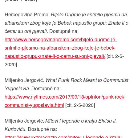
Hercegovina Promo.
Bijelo Dugme je snimilo pjesmu na
albanskom zbog koje je Bebek napustio grupu: Znate li o
čemu su oni pjevali
. Dostupné na:
http://www.hercegovinapromo.com/bijelo-dugme-je-
snimilo-pjesmu-na-albanskom-zbog-koje-je-bebek-
napustio-grupu-znate-li-o-cemu-su-oni-pjevali/
[cit. 2-5-
2020]
Miljenko Jergović.
What Punk Rock Meant to Communist
Yugoslavia
. Dostupné na:
https://www.nytimes.com/2017/09/18/opinion/punk-rock-
communist-yugoslavia.html
[cit. 2-5-2020]
Miljenko Jergović.
Mitovi i legende o kralju Elvisu J.
Kurtoviću
. Dostupné na:
https://www.xxzmagazin.com/mitovi-i-legende-o-kralju-