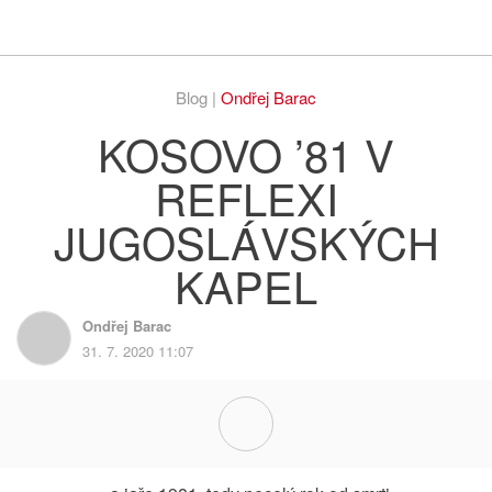
Respekt
Vy
Blog |
Ondřej Barac
KOSOVO ’81 V
REFLEXI
JUGOSLÁVSKÝCH
KAPEL
Ondřej Barac
31. 7. 2020 11:07