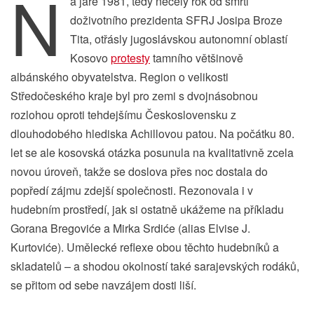
N
a jaře 1981, tedy necelý rok od smrti
doživotního prezidenta SFRJ Josipa Broze
Tita, otřásly jugoslávskou autonomní oblastí
Kosovo
protesty
tamního většinově
albánského obyvatelstva. Region o velikosti
Středočeského kraje byl pro zemi s dvojnásobnou
rozlohou oproti tehdejšímu Československu z
dlouhodobého hlediska Achillovou patou. Na počátku 80.
let se ale kosovská otázka posunula na kvalitativně zcela
novou úroveň, takže se doslova přes noc dostala do
popředí zájmu zdejší společnosti. Rezonovala i v
hudebním prostředí, jak si ostatně ukážeme na příkladu
Gorana Bregoviće a Mirka Srdiće (alias Elvise J.
Kurtoviće). Umělecké reflexe obou těchto hudebníků a
skladatelů – a shodou okolností také sarajevských rodáků,
se přitom od sebe navzájem dosti liší.