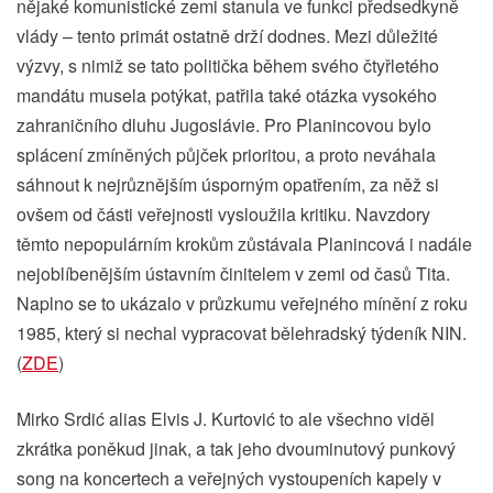
nějaké komunistické zemi stanula ve funkci předsedkyně
vlády – tento primát ostatně drží dodnes. Mezi důležité
výzvy, s nimiž se tato politička během svého čtyřletého
mandátu musela potýkat, patřila také otázka vysokého
zahraničního dluhu Jugoslávie. Pro Planincovou bylo
splácení zmíněných půjček prioritou, a proto neváhala
sáhnout k nejrůznějším úsporným opatřením, za něž si
ovšem od části veřejnosti vysloužila kritiku. Navzdory
těmto nepopulárním krokům zůstávala Planincová i nadále
nejoblíbenějším ústavním činitelem v zemi od časů Tita.
Naplno se to ukázalo v průzkumu veřejného mínění z roku
1985, který si nechal vypracovat bělehradský týdeník NIN.
(
ZDE
)
Mirko Srdić alias Elvis J. Kurtović to ale všechno viděl
zkrátka poněkud jinak, a tak jeho dvouminutový punkový
song na koncertech a veřejných vystoupeních kapely v