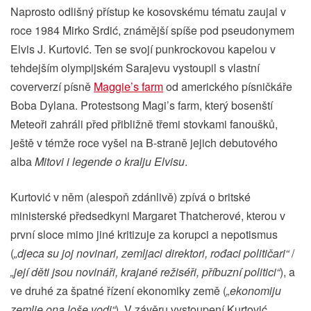
Naprosto odlišný přístup ke kosovskému tématu zaujal v
roce 1984 Mirko Srdić, známější spíše pod pseudonymem
Elvis J. Kurtović. Ten se svojí punkrockovou kapelou v
tehdejším olympijském Sarajevu vystoupil s vlastní
coververzí písně
Maggie’s farm
od amerického písničkáře
Boba Dylana. Protestsong Magi’s farm, který bosenští
Meteoři zahráli před přibližně třemi stovkami fanoušků,
ještě v témže roce vyšel na B-straně jejich debutového
alba
Mitovi i legende o kralju Elvisu
.
Kurtović v něm (alespoň zdánlivě) zpívá o britské
ministerské předsedkyni Margaret Thatcherové, kterou v
první sloce mimo jiné kritizuje za korupci a nepotismus
(
„djeca su joj novinari, zemljaci direktori, rođaci političari“
/
„její děti jsou novináři, krajané režiséři, příbuzní politici“
), a
ve druhé za špatné řízení ekonomiky země (
„ekonomiju
zemlje ona loše vodi“
). V závěru vystoupení Kurtović