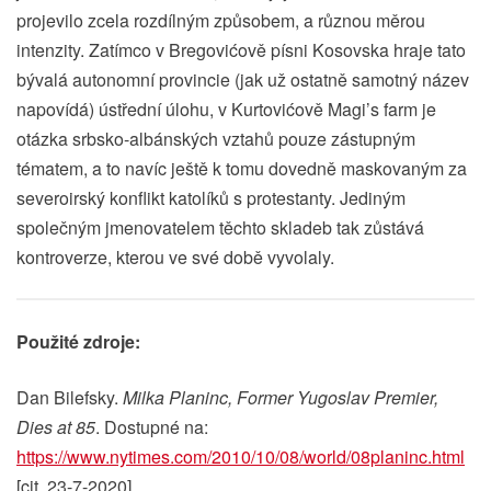
projevilo zcela rozdílným způsobem, a různou měrou
intenzity. Zatímco v Bregovićově písni Kosovska hraje tato
bývalá autonomní provincie (jak už ostatně samotný název
napovídá) ústřední úlohu, v Kurtovićově Magi’s farm je
otázka srbsko-albánských vztahů pouze zástupným
tématem, a to navíc ještě k tomu dovedně maskovaným za
severoirský konflikt katolíků s protestanty. Jediným
společným jmenovatelem těchto skladeb tak zůstává
kontroverze, kterou ve své době vyvolaly.
Použité zdroje:
Dan Bilefsky.
Milka Planinc, Former Yugoslav Premier,
Dies at 85
. Dostupné na:
https://www.nytimes.com/2010/10/08/world/08planinc.html
[cit. 23-7-2020]