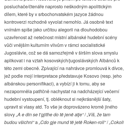
posluchače/čtenáře naprosto neškodným apolitickým
dílem, které by v srbochorvatském jazyce žádnou
kontroverzi rozhodně vyvolat nemohlo. Já osobně text
vnímám spíše jako určitou alegorii na dlouhodobou
uzavřenost až netečnost místní albánské hudební scény
vůči vnějším kulturním vlivům v rámci socialistické
Jugoslávie, což se dá samozřejmě v širším slova smyslu
aplikovat i na vztah kosovských/jugoslávských Albánců k
této zemi obecně. Zpívající na nahrávce promlouvá k dívce,
jež podle mojí interpretace představuje Kosovo (resp. jeho
albánskou personifikaci), a vybízí ji k tomu, aby se
nezapomněla patřičně nachystat na nadcházející večerní
hudební vystoupení, tj. obléknout si nejkrásnější šaty,
upravit si vlasy atd. To vše je doprovázeno kromě jiného
slovy
„A e din se t’gjithe do të jenë atje“
/
„Víš, že tam
budou všichni“
a
„Cdo gje mund të jetë Roken-roll“
/
„Cokoli