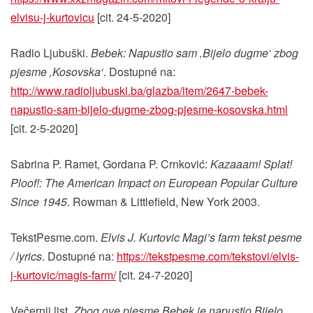
elvisu-j-kurtovicu
[cit. 24-5-2020]
Radio Ljubuški.
Bebek: Napustio sam ‚Bijelo dugme‘ zbog
pjesme ‚Kosovska‘
. Dostupné na:
http://www.radioljubuski.ba/glazba/item/2647-bebek-
napustio-sam-bijelo-dugme-zbog-pjesme-kosovska.html
[cit. 2-5-2020]
Sabrina P. Ramet, Gordana P. Crnković:
Kazaaam! Splat!
Ploof!: The American Impact on European Popular Culture
Since 1945
. Rowman & Littlefield, New York 2003.
TekstPesme.com.
Elvis J. Kurtovic Magi’s farm tekst pesme
/ lyrics
. Dostupné na:
https://tekstpesme.com/tekstovi/elvis-
j-kurtovic/magis-farm/
[cit. 24-7-2020]
Večernji list.
Zbog ove pjesme Bebek je napustio Bijelo