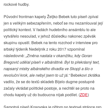
rockové hudby.
Původní frontman kapely Željko Bebek tuto píseň zpíval
jen s velikým sebezapřením, neboť se mu nezamlouval její
politický kontext. V řadách hudebního ansámblu to ale
vytvářelo nesoulad, v jehož důsledku nakonec zpěvák
skupinu opustil. Bebek na tento rozchod v interview pro
srbský týdeník Nedeljnik z roku 2017 vzpomínal
následovně:
„Změna nastala v okamžiku, kdy Goran
Bregović udělal píseň v albánštině. Byl to překrásný text,
napsaný mistry albánského divadla ve Skopji a šlo o
revoluční krok, ale nebyl jsem to už já.“
Bebekovi zkrátka
vadilo, že se do textů skladeb Bijelo dugme postupně
začaly vkrádat politické postoje, a nechtěl se proto na
chodu kapely už do budoucna nijak podílet. (
ZDE
)
Samotná píseň Kosovska je přitom po textové stránce pro