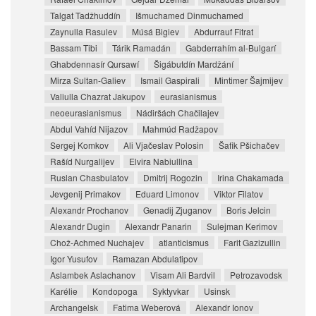
Talgat Tadžhuddín
Išmuchamed Dinmuchamed
Zaynulla Rasulev
Músá Bigiev
Abdurrauf Fitrat
Bassam Tibi
Tárik Ramadán
Gabderrahím al-Bulgarí
Ghabdennasír Qursawí
Šigábutdín Mardžání
Mirza Sultan-Galiev
Ismail Gaspirali
Mintimer Šajmijev
Valiulla Chazrat Jakupov
eurasianismus
neoeurasianismus
Nádiršách Chačilajev
Abdul Vahíd Nijazov
Mahmúd Radžapov
Sergej Komkov
Ali Vjačeslav Polosin
Šafik Pšichačev
Rašíd Nurgalijev
Elvira Nabiullina
Ruslan Chasbulatov
Dmitrij Rogozin
Irina Chakamada
Jevgenij Primakov
Eduard Limonov
Viktor Filatov
Alexandr Prochanov
Genadij Zjuganov
Boris Jelcin
Alexandr Dugin
Alexandr Panarin
Sulejman Kerimov
Chož-Achmed Nuchajev
atlanticismus
Farit Gazizullin
Igor Yusufov
Ramazan Abdulatipov
Aslambek Aslachanov
Visam Ali Bardvil
Petrozavodsk
Karélie
Kondopoga
Syktyvkar
Usinsk
Archangelsk
Fatima Weberová
Alexandr Ionov