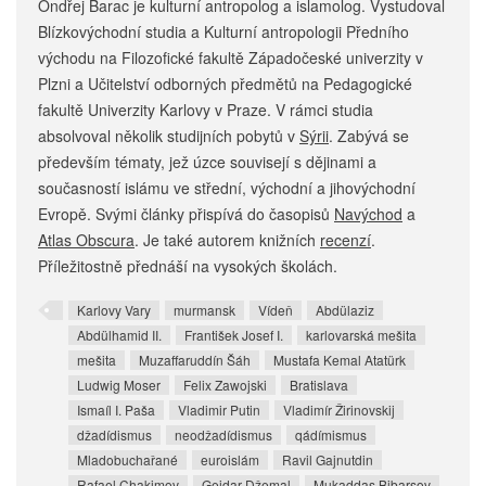
Ondřej Barac je kulturní antropolog a islamolog. Vystudoval
Blízkovýchodní studia a Kulturní antropologii Předního
východu na Filozofické fakultě Západočeské univerzity v
Plzni a Učitelství odborných předmětů na Pedagogické
fakultě Univerzity Karlovy v Praze. V rámci studia
absolvoval několik studijních pobytů v
Sýrii
. Zabývá se
především tématy, jež úzce souvisejí s dějinami a
současností islámu ve střední, východní a jihovýchodní
Evropě. Svými články přispívá do časopisů
Navýchod
a
Atlas Obscura
. Je také autorem knižních
recenzí
.
Příležitostně přednáší na vysokých školách.
Karlovy Vary
murmansk
Vídeň
Abdülaziz
Abdülhamid II.
František Josef I.
karlovarská mešita
mešita
Muzaffaruddín Šáh
Mustafa Kemal Atatürk
Ludwig Moser
Felix Zawojski
Bratislava
Ismaíl I. Paša
Vladimir Putin
Vladimír Žirinovskij
džadídismus
neodžadídismus
qádímismus
Mladobuchařané
euroislám
Ravil Gajnutdin
Rafael Chakimov
Gejdar Džemal
Mukaddas Bibarsov