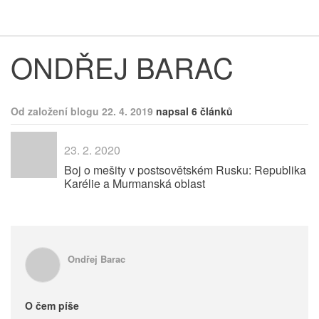
Respekt
Vy
ONDŘEJ BARAC
Od založení blogu 22. 4. 2019
napsal 6 článků
23. 2. 2020
Boj o mešity v postsovětském Rusku: Republika
Karélie a Murmanská oblast
Ondřej Barac
O čem píše