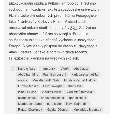
Blízkovýchodní studia a Kulturní antropologii Předního
východu na Filozofické fakultě Západočeské univerzity v
Plzni a Učitelství odborných předmětů na Pedagogické
fakultě Univerzity Karlovy v Praze. V rámci studia
absolvoval několik studijních pobytů v
Sýrii
. Zabývá se
především tématy, jež úzce souvisejí s dějinami a
současností islámu ve střední, východní a jihovýchodní
Evropě. Svými články přispívá do časopisů
Navýchod
a
Atlas Obscura
. Je také autorem knižních
recenzí
.
Příležitostně přednáší na vysokých školách.
Karlovy Vary
murmansk
Vídeň
Abdülaziz
Abdülhamid II.
František Josef I.
karlovarská mešita
mešita
Muzaffaruddín Šáh
Mustafa Kemal Atatürk
Ludwig Moser
Felix Zawojski
Bratislava
Ismaíl I. Paša
Vladimir Putin
Vladimír Žirinovskij
džadídismus
neodžadídismus
qádímismus
Mladobuchařané
euroislám
Ravil Gajnutdin
Rafael Chakimov
Gejdar Džemal
Mukaddas Bibarsov