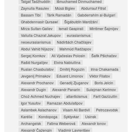
Talgat Tadžhuddín
Išmuchamed Dinmuchamed
Zaynulla Rasulev
Músá Bigiev
Abdurrauf Fitrat
Bassam Tibi
Tárik Ramadán
Gabderrahím al-Bulgarí
Ghabdennasír Qursawí
Šigábutdín Mardžání
Mirza Sultan-Galiev
Ismail Gaspirali
Mintimer Šajmijev
Valiulla Chazrat Jakupov
eurasianismus
neoeurasianismus
Nádiršách Chačilajev
Abdul Vahíd Nijazov
Mahmúd Radžapov
Sergej Komkov
Ali Vjačeslav Polosin
Šafik Pšichačev
Rašíd Nurgalijev
Elvira Nabiullina
Ruslan Chasbulatov
Dmitrij Rogozin
Irina Chakamada
Jevgenij Primakov
Eduard Limonov
Viktor Filatov
Alexandr Prochanov
Genadij Zjuganov
Boris Jelcin
Alexandr Dugin
Alexandr Panarin
Sulejman Kerimov
Chož-Achmed Nuchajev
atlanticismus
Farit Gazizullin
Igor Yusufov
Ramazan Abdulatipov
Aslambek Aslachanov
Visam Ali Bardvil
Petrozavodsk
Karélie
Kondopoga
Syktyvkar
Usinsk
Archangelsk
Fatima Weberová
Alexandr Ionov
Alexandr Čažengin
Vladimir Lavrentijev