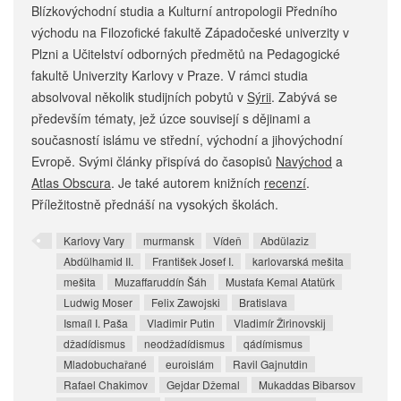
Blízkovýchodní studia a Kulturní antropologii Předního
východu na Filozofické fakultě Západočeské univerzity v
Plzni a Učitelství odborných předmětů na Pedagogické
fakultě Univerzity Karlovy v Praze. V rámci studia
absolvoval několik studijních pobytů v
Sýrii
. Zabývá se
především tématy, jež úzce souvisejí s dějinami a
současností islámu ve střední, východní a jihovýchodní
Evropě. Svými články přispívá do časopisů
Navýchod
a
Atlas Obscura
. Je také autorem knižních
recenzí
.
Příležitostně přednáší na vysokých školách.
Karlovy Vary
murmansk
Vídeň
Abdülaziz
Abdülhamid II.
František Josef I.
karlovarská mešita
mešita
Muzaffaruddín Šáh
Mustafa Kemal Atatürk
Ludwig Moser
Felix Zawojski
Bratislava
Ismaíl I. Paša
Vladimir Putin
Vladimír Žirinovskij
džadídismus
neodžadídismus
qádímismus
Mladobuchařané
euroislám
Ravil Gajnutdin
Rafael Chakimov
Gejdar Džemal
Mukaddas Bibarsov