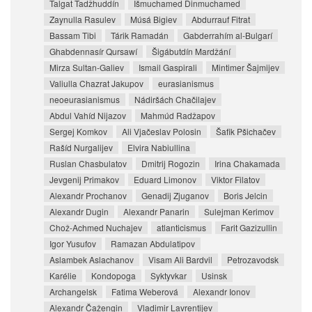
Talgat Tadžhuddín
Išmuchamed Dinmuchamed
Zaynulla Rasulev
Músá Bigiev
Abdurrauf Fitrat
Bassam Tibi
Tárik Ramadán
Gabderrahím al-Bulgarí
Ghabdennasír Qursawí
Šigábutdín Mardžání
Mirza Sultan-Galiev
Ismail Gaspirali
Mintimer Šajmijev
Valiulla Chazrat Jakupov
eurasianismus
neoeurasianismus
Nádiršách Chačilajev
Abdul Vahíd Nijazov
Mahmúd Radžapov
Sergej Komkov
Ali Vjačeslav Polosin
Šafik Pšichačev
Rašíd Nurgalijev
Elvira Nabiullina
Ruslan Chasbulatov
Dmitrij Rogozin
Irina Chakamada
Jevgenij Primakov
Eduard Limonov
Viktor Filatov
Alexandr Prochanov
Genadij Zjuganov
Boris Jelcin
Alexandr Dugin
Alexandr Panarin
Sulejman Kerimov
Chož-Achmed Nuchajev
atlanticismus
Farit Gazizullin
Igor Yusufov
Ramazan Abdulatipov
Aslambek Aslachanov
Visam Ali Bardvil
Petrozavodsk
Karélie
Kondopoga
Syktyvkar
Usinsk
Archangelsk
Fatima Weberová
Alexandr Ionov
Alexandr Čažengin
Vladimir Lavrentijev